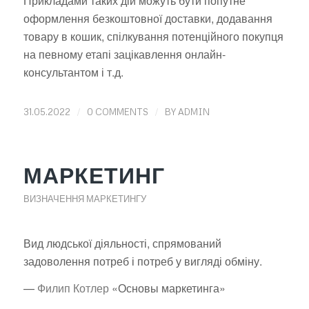
Прикладами таких дій можуть бути попутне
оформлення безкоштовної доставки, додавання
товару в кошик, спілкування потенційного покупця
на певному етапі зацікавлення онлайн-
консультантом і т.д.
/
/
31.05.2022
0 COMMENTS
BY
ADMIN
МАРКЕТИНГ
ВИЗНАЧЕННЯ МАРКЕТИНГУ
Вид людської діяльності, спрямований
задоволення потреб і потреб у вигляді обміну.
—
Филип Котлер
«Основы маркетинга»