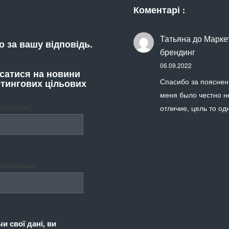
Коментарі :
Татьяна
до
Маркет
 за вашу відповідь.
брендинг
06.09.2022
сатися на новини
Спасибо за пояснен
тингових цільових
меня было честно н
язательно)
отличие, цель то одн
бязательно)
и свої дані, ви