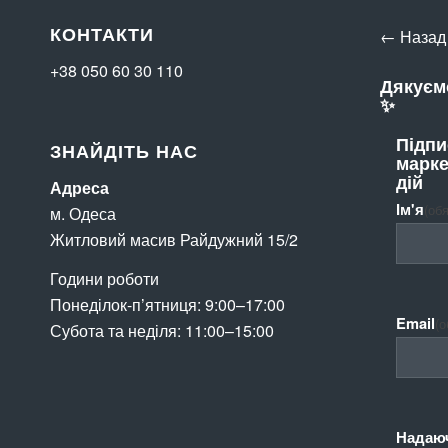
КОНТАКТИ
← Назад
+38 050 60 30 110
Дякуємо
✨
Підпи
ЗНАЙДІТЬ НАС
марке
дій
Адреса
Ім'я
(об
м. Одеса
Житловий масив Райдужний 15/2
Години роботи
Понеділок-п’ятниця: 9:00–17:00
Email
(о
Субота та неділя: 11:00–15:00
Надаюч